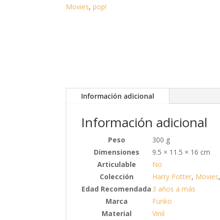
Movies
,
pop!
Información adicional
Información adicional
Peso
300 g
Dimensiones
9.5 × 11.5 × 16 cm
Articulable
No
Colección
Harry Potter
,
Movies
Edad Recomendada
3 años a más
Marca
Funko
Material
Vinil