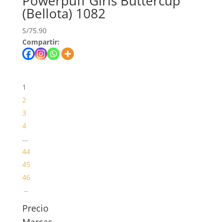
Powerpuff Girls Buttercup
(Bellota) 1082
S/
75.90
Compartir:
1
2
3
4
…
44
45
46
→
Precio
Marcas