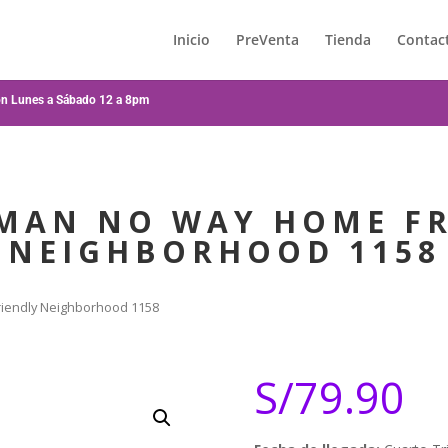
Inicio
PreVenta
Tienda
Contac
ión Lunes a Sábado 12 a 8pm
MAN NO WAY HOME F
NEIGHBORHOOD 1158
iendly Neighborhood 1158
S/
79.90