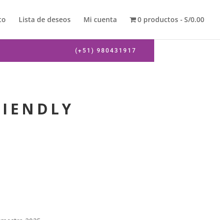
to
Lista de deseos
Mi cuenta
0 productos
S/0.00
(+51) 980431917
RIENDLY