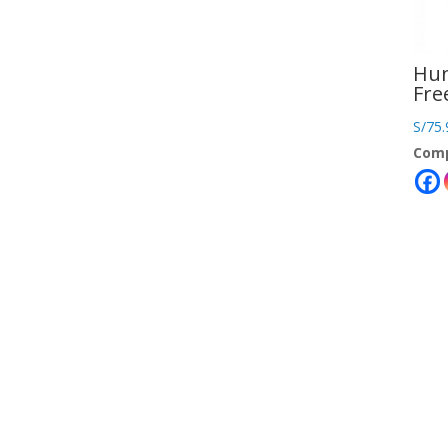
Hun
Fre
S/
75.
Comp