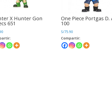
ter X Hunter Gon
One Piece Portgas D.
ecs 651
100
90
S/
75.90
artir:
Compartir: