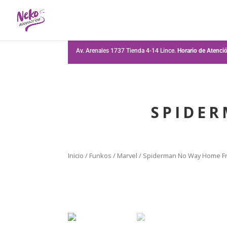
Av. Arenales 1737 Tienda 4-14 Lince.
Horario de Atenc
SPIDER
Inicio
/
Funkos
/
Marvel
/ Spiderman No Way Home Fr