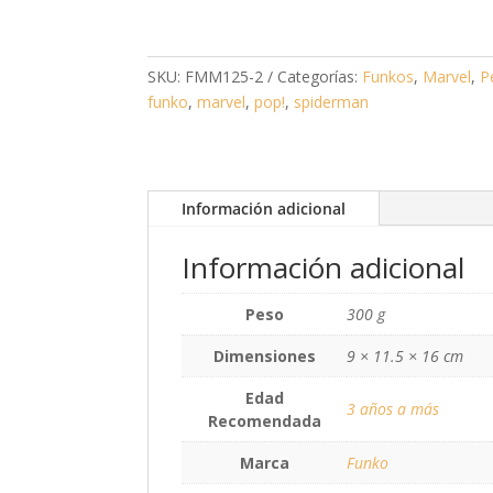
SKU:
FMM125-2
Categorías:
Funkos
,
Marvel
,
P
funko
,
marvel
,
pop!
,
spiderman
Información adicional
Información adicional
Peso
300 g
Dimensiones
9 × 11.5 × 16 cm
Edad
3 años a más
Recomendada
Marca
Funko