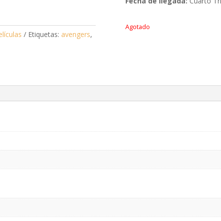
Fecha de
llegada:
Cuarto Tr
Agotado
elículas
Etiquetas:
avengers
,