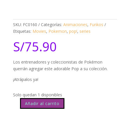
SKU:
FC0160
Categorías:
Animaciones
,
Funkos
Etiquetas:
Movies
,
Pokemon
,
pop!
,
series
S/
75.90
Los entrenadores y coleccionistas de Pokémon
querrán agregar este adorable Pop a su colección.
¡Atrápalos ya!
Solo quedan 1 disponibles
Añadir al carrito
Pokemon
Squirtle
504
cantidad