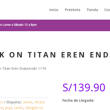
Inicio
PreVenta
Tienda
Co
ión Lunes a Sábado 12 a 8pm
CK ON TITAN EREN END
n Titan Eren Endurecido 1174
S/
139.90
Fecha de Llegada:
os
Etiquetas:
anime
,
Attack
evi
,
pop!
,
series
,
shingeki no