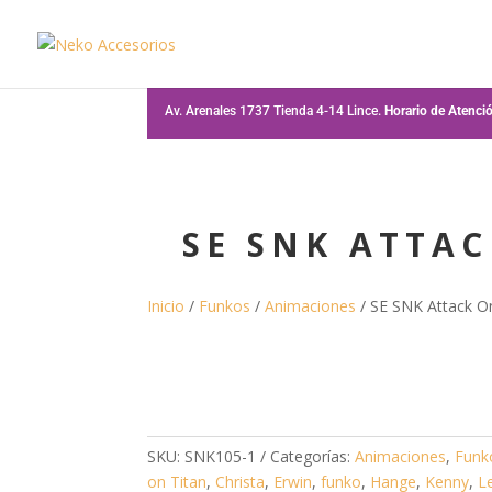
Av. Arenales 1737 Tienda 4-14 Lince.
Horario de Atenc
SE SNK ATTA
Inicio
/
Funkos
/
Animaciones
/ SE SNK Attack O
SKU:
SNK105-1
Categorías:
Animaciones
,
Funk
on Titan
,
Christa
,
Erwin
,
funko
,
Hange
,
Kenny
,
L