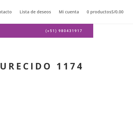
ntacto
Lista de deseos
Mi cuenta
0 productos
S/0.00
(+51) 980431917
URECIDO 1174