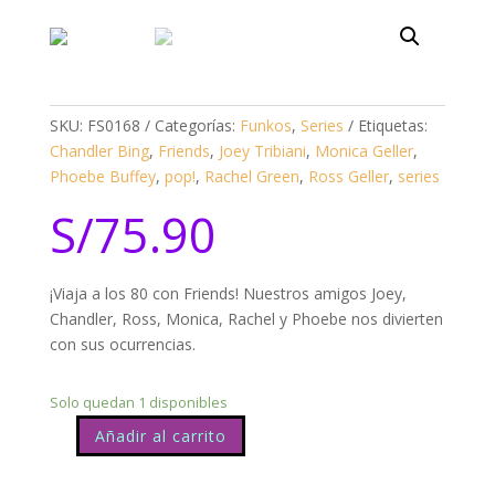
SKU:
FS0168
Categorías:
Funkos
,
Series
Etiquetas:
Chandler Bing
,
Friends
,
Joey Tribiani
,
Monica Geller
,
Phoebe Buffey
,
pop!
,
Rachel Green
,
Ross Geller
,
series
S/
75.90
¡Viaja a los 80 con Friends! Nuestros amigos Joey,
Chandler, Ross, Monica, Rachel y Phoebe nos divierten
con sus ocurrencias.
Solo quedan 1 disponibles
Añadir al carrito
Friends
Mónica
Geller
704
cantidad