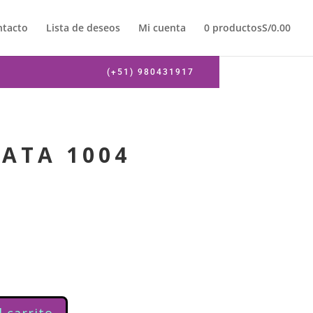
ntacto
Lista de deseos
Mi cuenta
0 productos
S/0.00
(+51) 980431917
ATA 1004
l carrito