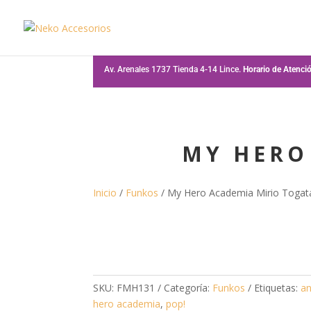
Av. Arenales 1737 Tienda 4-14 Lince.
Horario de Atenc
MY HERO
Inicio
/
Funkos
/ My Hero Academia Mirio Togat
SKU:
FMH131
Categoría:
Funkos
Etiquetas:
a
hero academia
,
pop!