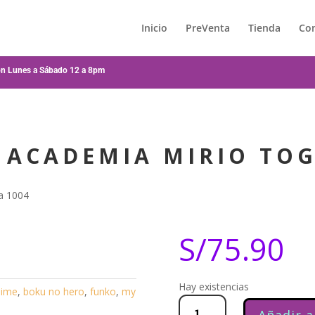
Inicio
PreVenta
Tienda
Co
ión Lunes a Sábado 12 a 8pm
 ACADEMIA MIRIO TOG
a 1004
S/
75.90
Hay existencias
nime
,
boku no hero
,
funko
,
my
My
Hero
Academia
Mirio
Togata
1004
cantidad
Añadir a