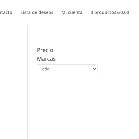
ntacto
Lista de deseos
Mi cuenta
0 productos
S/0.00
Precio
Marcas