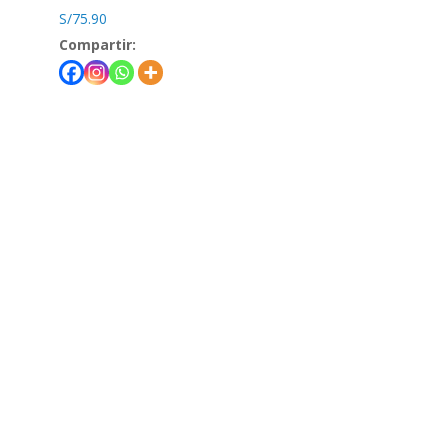
S/
75.90
Compartir:
Teléfono
(+51) 980-431-917