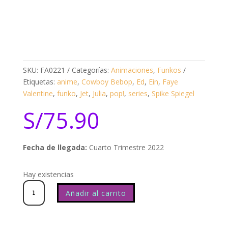
SKU:
FA0221
Categorías:
Animaciones
,
Funkos
Etiquetas:
anime
,
Cowboy Bebop
,
Ed
,
Ein
,
Faye
Valentine
,
funko
,
Jet
,
Julia
,
pop!
,
series
,
Spike Spiegel
S/
75.90
Fecha de llegada:
Cuarto Trimestre 2022
Hay existencias
Cowboy
Bebop
Faye
Valentine
1214
cantidad
Añadir al carrito