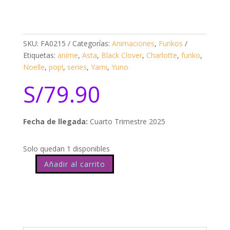
SKU:
FA0215
Categorías:
Animaciones
,
Funkos
Etiquetas:
anime
,
Asta
,
Black Clover
,
Charlotte
,
funko
,
Noelle
,
pop!
,
series
,
Yami
,
Yuno
S/
79.90
Fecha de llegada:
Cuarto Trimestre 2025
Solo quedan 1 disponibles
Añadir al carrito
Black
Clover
Asta
1099
cantidad