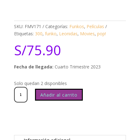
SKU:
FMV171
Categorías:
Funkos
,
Películas
Etiquetas:
300
,
funko
,
Leonidas
,
Movies
,
pop!
S/
75.90
Fecha de llegada:
Cuarto Trimestre 2023
Solo quedan 2 disponibles
300
Leonidas
1473
cantidad
Añadir al carrito