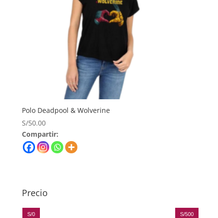
Polo Deadpool & Wolverine
S/
50.00
Compartir:
Precio
S/0
S/500