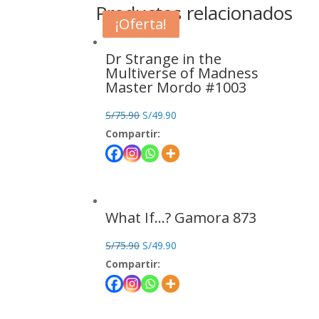
Productos relacionados
¡Oferta!
¡Oferta!
Dr Strange in the
Multiverse of Madness
Master Mordo #1003
S/
75.90
S/
49.90
Compartir:
What If…? Gamora 873
S/
75.90
S/
49.90
Compartir: