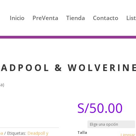
Inicio
PreVenta
Tienda
Contacto
Lis
ión Lunes a Sábado 12 a 8pm
EADPOOL & WOLVERINE
a)
S/
50.00
Talla
pa
Etiquetas:
Deadpoll y
Limpiar