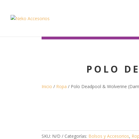
Av. Arenales 1737 Tienda 4-14 Lince.
Horario de Atenc
POLO D
Inicio
/
Ropa
/ Polo Deadpool & Wolverine (Dam
SKU:
N/D
Categorías:
Bolsos y Accesorios
,
Ro