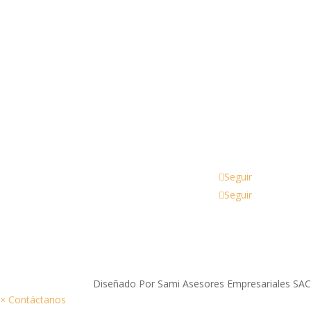
Av Arenales 1737 tienda 4-14 Lince - Centro Com
Arenales
Email
ventas@nekoaccesorios.com
Seguir
Seguir
Diseñado Por Sami Asesores Empresariales SA
×
Contáctanos