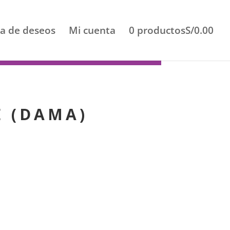
ta de deseos
Mi cuenta
0 productos
S/0.00
(+51) 980431917
 (DAMA)