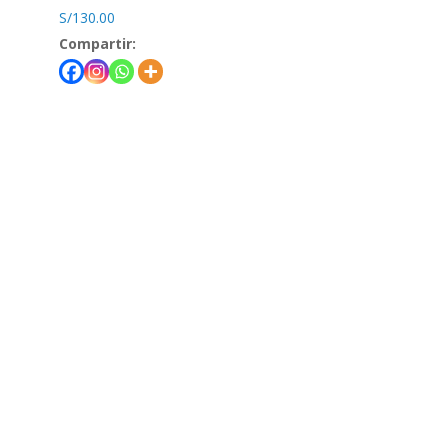
S/
130.00
Compartir:
Teléfono
(+51) 980-431-917