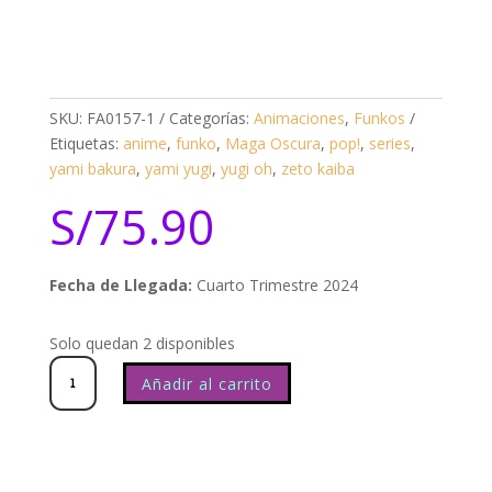
SKU:
FA0157-1
Categorías:
Animaciones
,
Funkos
Etiquetas:
anime
,
funko
,
Maga Oscura
,
pop!
,
series
,
yami bakura
,
yami yugi
,
yugi oh
,
zeto kaiba
S/
75.90
Fecha de Llegada:
Cuarto Trimestre 2024
Solo quedan 2 disponibles
Yu-
Gi-
Oh!
Maga
Valkyria
1735
Añadir al carrito
cantidad