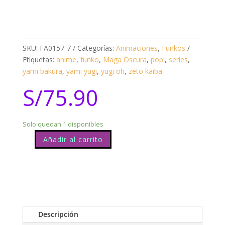
SKU:
FA0157-7
Categorías:
Animaciones
,
Funkos
Etiquetas:
anime
,
funko
,
Maga Oscura
,
pop!
,
series
,
yami bakura
,
yami yugi
,
yugi oh
,
zeto kaiba
S/
75.90
Solo quedan 1 disponibles
Añadir al carrito
Yu-
Gi-
Oh!
Chazz
Princeton
1602
cantidad
Descripción