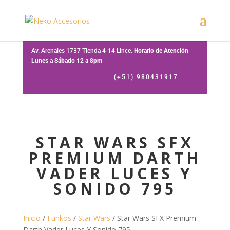
Av. Arenales 1737 Tienda 4-14 Lince.
Horario de Atención
Lunes a Sábado 12 a 8pm
(+51) 980431917
STAR WARS SFX
PREMIUM DARTH
VADER LUCES Y
SONIDO 795
Inicio
/
Funkos
/
Star Wars
/ Star Wars SFX Premium
Darth Vader Luces Y Sonido 795