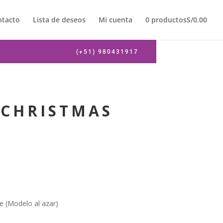
ntacto
Lista de deseos
Mi cuenta
0 productos
S/0.00
(+51) 980431917
CHRISTMAS
e (Modelo al azar)