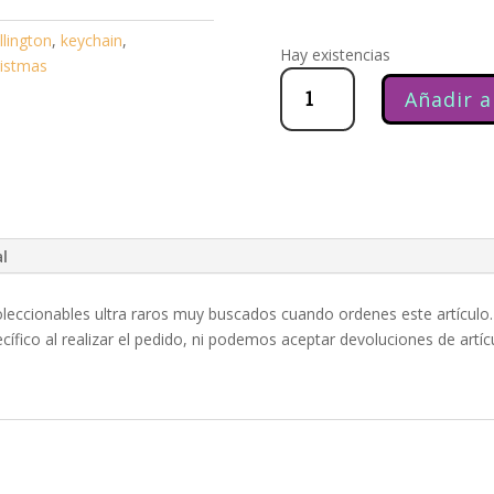
llington
,
keychain
,
Hay existencias
ristmas
Monogram
Nightmare
Before
Christmas
cantidad
Añadir a
al
s coleccionables ultra raros muy buscados cuando ordenes este artícu
ífico al realizar el pedido, ni podemos aceptar devoluciones de artíc