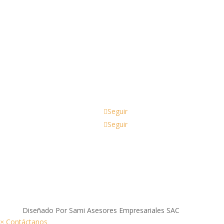
Email
ventas@nekoaccesorios.com
Seguir
Seguir
Diseñado Por Sami Asesores Empresariales SAC
×
Contáctanos