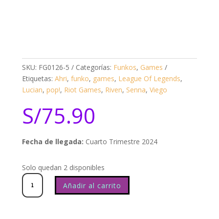
SKU:
FG0126-5
Categorías:
Funkos
,
Games
Etiquetas:
Ahri
,
funko
,
games
,
League Of Legends
,
Lucian
,
pop!
,
Riot Games
,
Riven
,
Senna
,
Viego
S/
75.90
Fecha de llegada:
Cuarto Trimestre 2024
Solo quedan 2 disponibles
League
Of
Legends
Senna
1043
cantidad
Añadir al carrito