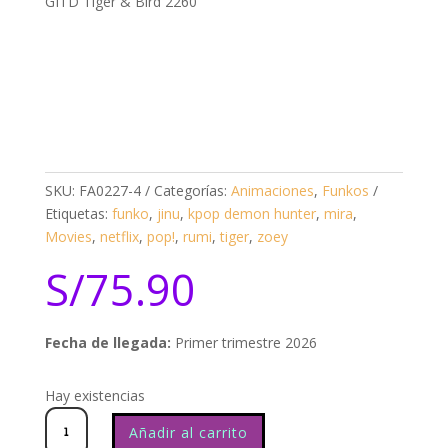
GITD Tiger & Bird 2260
SKU:
FA0227-4
Categorías:
Animaciones
,
Funkos
Etiquetas:
funko
,
jinu
,
kpop demon hunter
,
mira
,
Movies
,
netflix
,
pop!
,
rumi
,
tiger
,
zoey
S/
75.90
Fecha de llegada:
Primer trimestre 2026
Hay existencias
Kpop
Demon
Hunters
GITD
Tiger
&
Añadir al carrito
Bird
2260
cantidad