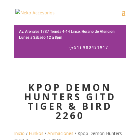
Av. Arenales 1737 Tienda 4-14 Lince.
Horario de Atención
Lunes a Sábado 12 a 8pm
(+51) 980431917
KPOP DEMON
HUNTERS GITD
TIGER & BIRD
2260
Inicio
/
Funkos
/
Animaciones
/ Kpop Demon Hunters