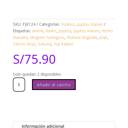
SKU:
FJK124
Categorías:
Funkos
,
Jujutsu Kaisen
Etiquetas:
anime
,
funko
,
Jujutsu
,
Jujutsu Kaisen
,
Kento
Nanami
,
Megumi Fushiguro
,
Nobara Kugisaki
,
pop!
,
Satoru Gojo
,
Sukuna
,
Yuji Itadori
S/
75.90
Solo quedan 2 disponibles
Jujutsu
Kaisen
Rika
2320
cantidad
Añadir al carrito
Información adicional