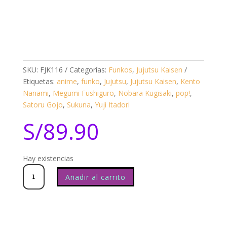
SKU:
FJK116
Categorías:
Funkos
,
Jujutsu Kaisen
Etiquetas:
anime
,
funko
,
Jujutsu
,
Jujutsu Kaisen
,
Kento
Nanami
,
Megumi Fushiguro
,
Nobara Kugisaki
,
pop!
,
Satoru Gojo
,
Sukuna
,
Yuji Itadori
S/
89.90
Hay existencias
Jujutsu
Kaisen
Exc
Nanami
Kento
2129
Añadir al carrito
cantidad