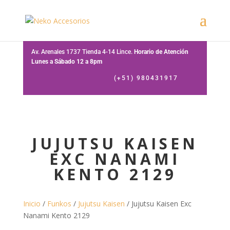
Av. Arenales 1737 Tienda 4-14 Lince.
Horario de Atención
Lunes a Sábado 12 a 8pm
(+51) 980431917
JUJUTSU KAISEN
EXC NANAMI
KENTO 2129
Inicio
/
Funkos
/
Jujutsu Kaisen
/ Jujutsu Kaisen Exc
Nanami Kento 2129