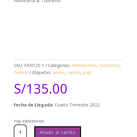
Hashirama & Tobirama
SKU:
FAN125-1
Categorías:
Animaciones
,
Exclusivos
,
Funkos
Etiquetas:
anime
,
naruto
,
pop!
S/
135.00
Fecha de Llegada:
Cuarto Trimestre 2022
Hay existencias
Exclusive
Naruto
Hashirama
&
Tobirama
cantidad
Añadir al carrito