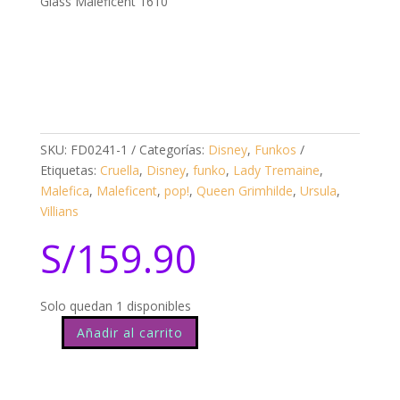
Glass Maleficent 1610
SKU:
FD0241-1
Categorías:
Disney
,
Funkos
Etiquetas:
Cruella
,
Disney
,
funko
,
Lady Tremaine
,
Malefica
,
Maleficent
,
pop!
,
Queen Grimhilde
,
Ursula
,
Villians
S/
159.90
Solo quedan 1 disponibles
Añadir al carrito
Disney
Deluxe
Villains
Stained
Glass
Maleficent
1610
cantidad