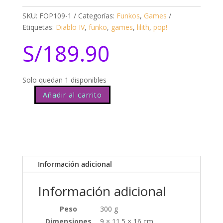
SKU:
FOP109-1
Categorías:
Funkos
,
Games
Etiquetas:
Diablo IV
,
funko
,
games
,
lilith
,
pop!
S/
189.90
Solo quedan 1 disponibles
Añadir al carrito
Diablo
IV
Lilith
cantidad
Información adicional
Información adicional
Peso
300 g
Dimensiones
9 × 11.5 × 16 cm