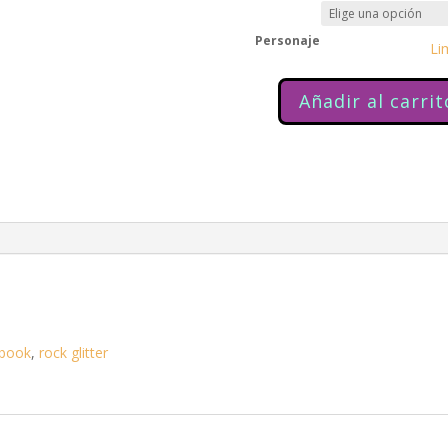
Personaje
Li
Añadir al carrit
Pre
Venta
Bandai
Tamagotchi
cantidad
 book
,
rock glitter