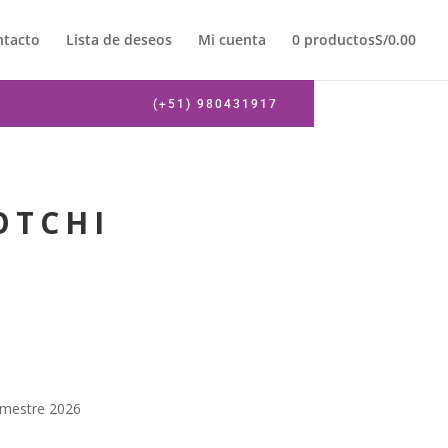
ntacto
Lista de deseos
Mi cuenta
0 productos
S/0.00
(+51) 980431917
OTCHI
imestre 2026