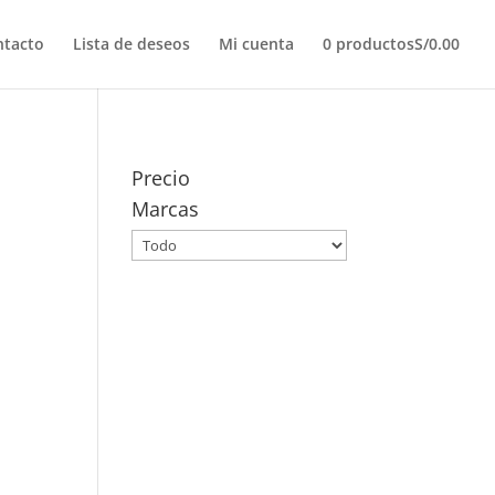
ntacto
Lista de deseos
Mi cuenta
0 productos
S/0.00
Precio
Marcas