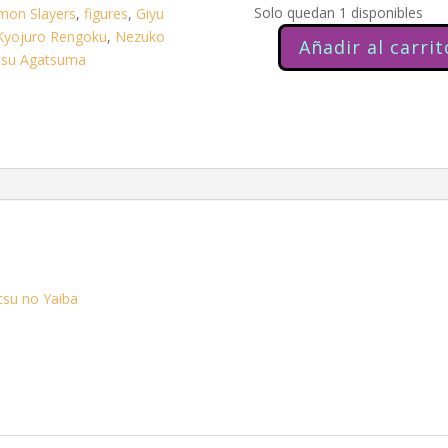
Solo quedan 1 disponibles
mon Slayers
,
figures
,
Giyu
Kyojuro Rengoku
,
Nezuko
Añadir al carrit
Sega
KNY
Demon
tsu Agatsuma
Slayer
Giyu
Tomioka
cantidad
tsu no Yaiba