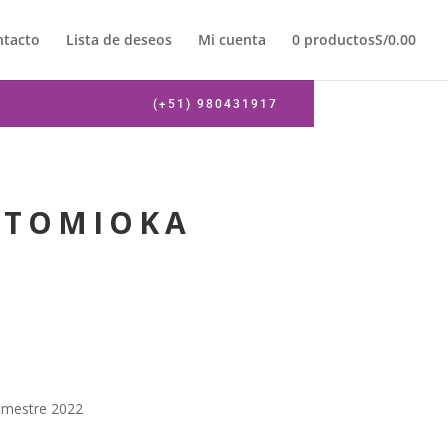
ntacto
Lista de deseos
Mi cuenta
0 productos
S/0.00
(+51) 980431917
 TOMIOKA
imestre 2022