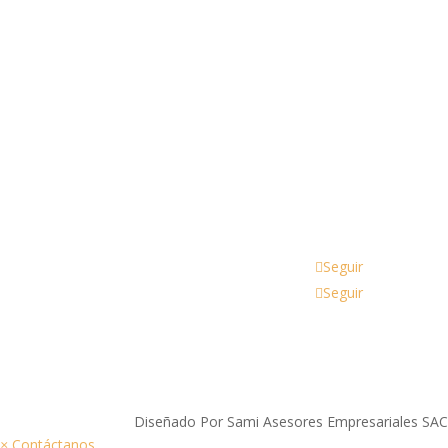
Av Arenales 1737 tienda 4-14 Lince - Centro Com
Arenales
Email
ventas@nekoaccesorios.com
Seguir
Seguir
Diseñado Por Sami Asesores Empresariales SA
×
Contáctanos