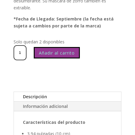
deslumbrante. Su máscara de zorro también es
extraíble.
*Fecha de Llegada: Septiembre (la fecha está
sujeta a cambios por parte de la marca)
Solo quedan 2 disponibles
Nendoroid
Kakashi
Hatake
(Anbu)
cantidad
Añadir al carrito
Descripción
Información adicional
Características del producto
3,94 pulgadas (10 cm)