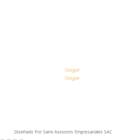
Email
ventas@nekoaccesorios.com
Seguir
Seguir
Diseñado Por Sami Asesores Empresariales SAC