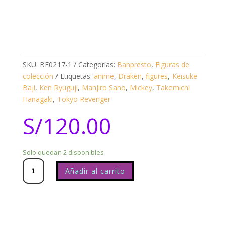
SKU:
BF0217-1
Categorías:
Banpresto
,
Figuras de
colección
Etiquetas:
anime
,
Draken
,
figures
,
Keisuke
Baji
,
Ken Ryuguji
,
Manjiro Sano
,
Mickey
,
Takemichi
Hanagaki
,
Tokyo Revenger
S/
120.00
Solo quedan 2 disponibles
Banpresto
Tokyo
Revenger
Ken
Ryuguji
cantidad
Añadir al carrito