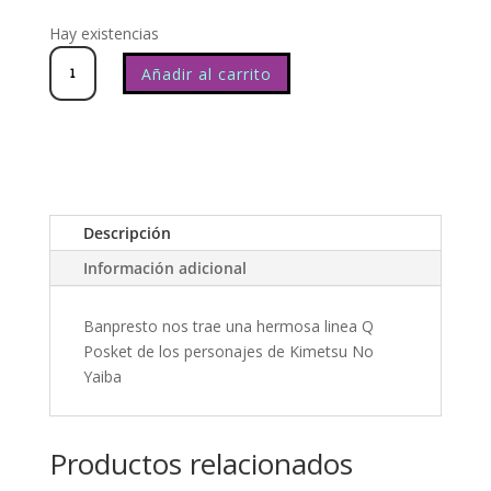
Hay existencias
Banpresto
Q
Posket
KNY
(Demon
Slayers)
Añadir al carrito
Inosuke
Hashibira
cantidad
Descripción
Información adicional
Banpresto nos trae una hermosa linea Q
Posket de los personajes de Kimetsu No
Yaiba
Productos relacionados