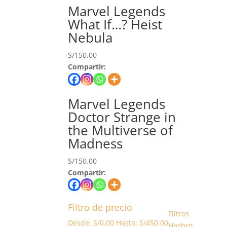
Marvel Legends
What If…? Heist
Nebula
S/
150.00
Compartir:
Marvel Legends
Doctor Strange in
the Multiverse of
Madness
S/
150.00
Compartir:
Filtro de precio
Filtros
Desde:
S/
0.00
Hasta:
S/
450.00
Hasbro