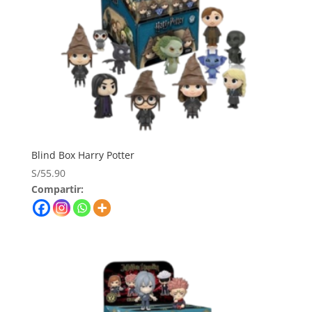
Blind Box Harry Potter
S/
55.90
Compartir: