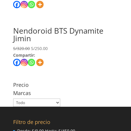
Nendoroid BTS Dynamite
Jimin
S/
320.00
S/
250.00
Compartir:
Precio
Marcas
Filtro de precio
Desde:
S/
0.00
Hasta:
S/
450.00