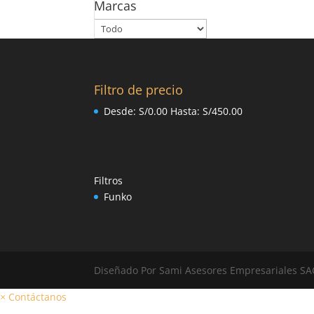
Marcas
Filtro de precio
Desde:
S/
0.00
Hasta:
S/
450.00
Filtros
Funko
Diseñado Por Sami Asesores Empresariales SA
×
Contáctanos