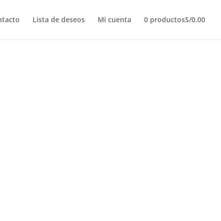
ntacto
Lista de deseos
Mi cuenta
0 productos
S/0.00