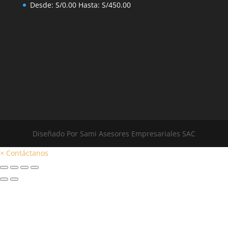
Desde:
S/
0.00
Hasta:
S/
450.00
Diseñado Por Sami Asesores Empresariales SAC
×
Contáctanos