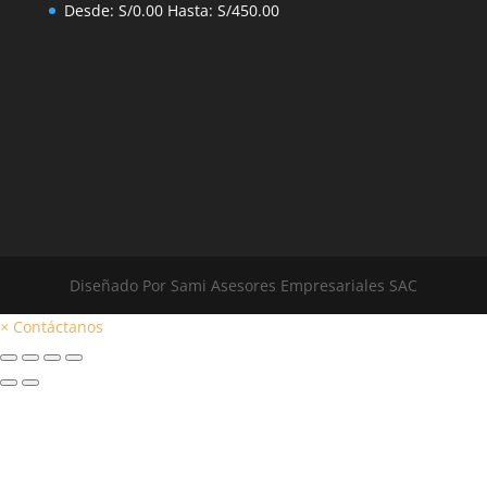
Desde:
S/
0.00
Hasta:
S/
450.00
Diseñado Por Sami Asesores Empresariales SAC
×
Contáctanos