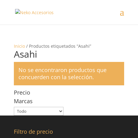
Inicio
/ Productos etiquetados “Asahi”
Asahi
No se encontraron productos que
concuerden con la selección.
Precio
Marcas
Filtro de precio