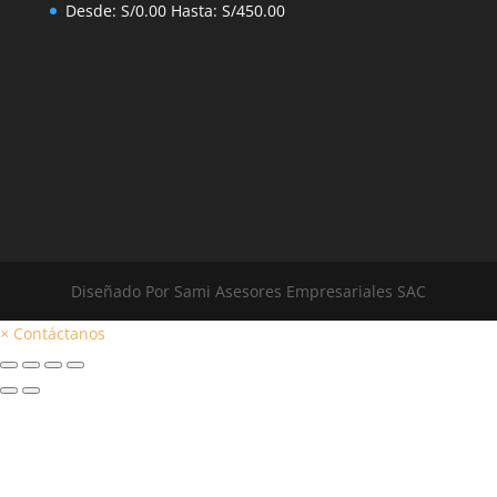
Desde:
S/
0.00
Hasta:
S/
450.00
Diseñado Por Sami Asesores Empresariales SAC
×
Contáctanos